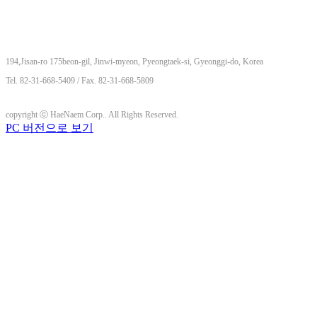
194,Jisan-ro 175beon-gil, Jinwi-myeon, Pyeongtaek-si, Gyeonggi-do, Korea
Tel. 82-31-668-5409 / Fax. 82-31-668-5809
copyright ⓒ HaeNaem Corp.. All Rights Reserved.
PC 버전으로 보기